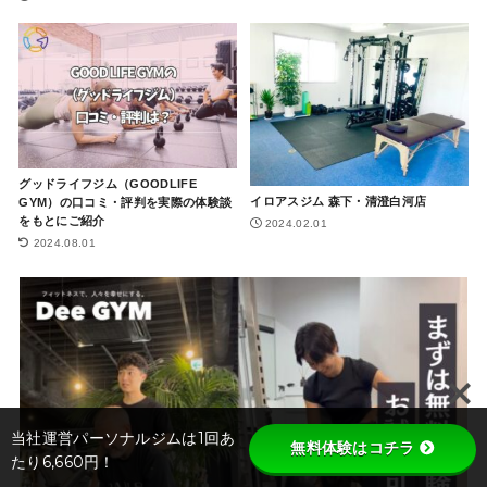
グッドライフジム（GOODLIFE
イロアスジム 森下・清澄白河店
GYM）の口コミ・評判を実際の体験談
をもとにご紹介
2024.02.01
2024.08.01
当社運営パーソナルジムは1回あ
無料体験はコチラ
たり6,660円！