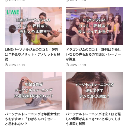
2025.05.20
2025.05.20
LiMEパーソナルジムの口コミ・評判
ドラゴンジムの口コミ・評判は？怪し
は？料金やメリット・デメリットも解
いなどの声もあるので現役トレーナー
説
が調査
2025.05.19
2025.05.19
パーソナルトレーニングは年配女性に
パーソナルトレーニングは泣くほど厳
もおすすめ！「おばさんのくせに…」
しい瞬間がある？きついと感じてしま
と思われない？
う原因も解説