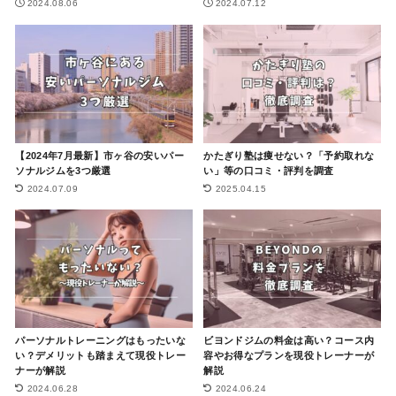
2024.08.06
2024.07.12
【2024年7月最新】市ヶ谷の安いパー
かたぎり塾は痩せない？「予約取れな
ソナルジムを3つ厳選
い」等の口コミ・評判を調査
2024.07.09
2025.04.15
パーソナルトレーニングはもったいな
ビヨンドジムの料金は高い？コース内
い？デメリットも踏まえて現役トレー
容やお得なプランを現役トレーナーが
ナーが解説
解説
2024.06.28
2024.06.24