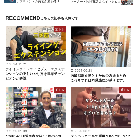
サプリメントの内容が変わる？
レーナー・岡田有加さんインタビュ
ー
RECOMMEND
筋トレ
2024.11.21
ライイング・トライセプス・エクステ
2024.06.28
ンションの正しいやり方を世界チャン
内臓脂肪を落とすための方法まとめ！
ピオンが解説
これをすれば内臓脂肪が減ります。
筋トレ
筋トレ
2025.01.09
2025.03.21
〜MUSASHI愛用者が語る”僕のムサ
ダンベルカールの重量20kgはすごい？