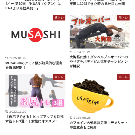
シ”〜 第10回 『KUAN（クアン）は
実際に10回できた時の見た目も公開
EAAよりも効果的！』
筋トレ
筋トレ
2024.11.21
大胸筋に効くダンベルプルオーバーの
2025.01.09
やり方をボディビル世界チャンピオン
MUSASHIのアミノ酸が効果的な理由
が解説
を徹底解剖！
筋トレ
筋トレ
2023.11.09
【自宅でできる】ヒップアップを目指
2024.06.28
す筋トレ3選！｜女性にオススメ！
カフェインの効果決定版！デメリット
や注意点もご紹介