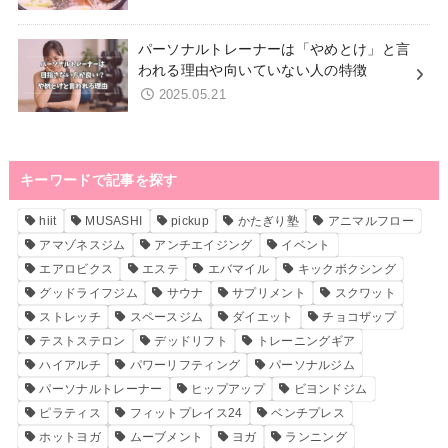
パーソナルトレーナーは「やめとけ」と言
われる理由や向いていない人の特徴
2025.05.21
キーワードで記事を探す
hiit
MUSASHI
pickup
かたぎり塾
アニマルフロー
アマゾネスジム
アンチエイジング
イベント
エアロビクス
エステ
エバマイル
キックボクシング
グッドライフジム
サウナ
サプリメント
スクワット
ストレッチ
スペースジム
ダイエット
チョコザップ
テストステロン
デッドリフト
トレーニングギア
ハイアルチ
パワーリフティング
パーソナルジム
パーソナルトレーナー
ヒップアップ
ビヨンドジム
ピラティス
フィットプレイス24
ベンチプレス
ホットヨガ
ムーブメント
ヨガ
ランニング