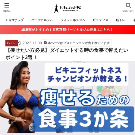
MENU
SEARCH
チョコザップ
パーソナルジム
フィットネスジム
ピラティス
筋トレ
編集部がおすすめする東京都パーソナルジム特集はこちら！
2023.11.09
筋トレ
本ページはプロモーションが含まれています
【痩せたい方必見】ダイエットする時の食事で抑えたい
ポイント3選！