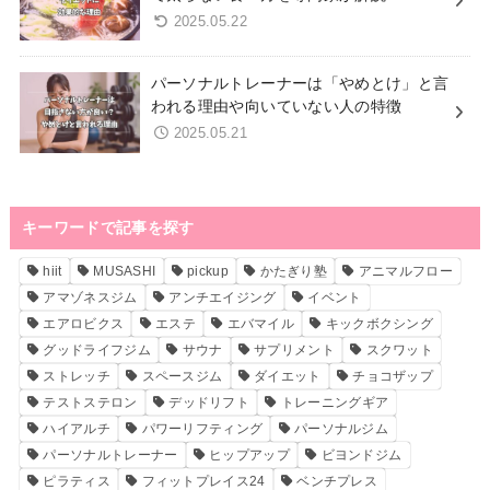
2025.05.22
パーソナルトレーナーは「やめとけ」と言
われる理由や向いていない人の特徴
2025.05.21
キーワードで記事を探す
hiit
MUSASHI
pickup
かたぎり塾
アニマルフロー
アマゾネスジム
アンチエイジング
イベント
エアロビクス
エステ
エバマイル
キックボクシング
グッドライフジム
サウナ
サプリメント
スクワット
ストレッチ
スペースジム
ダイエット
チョコザップ
テストステロン
デッドリフト
トレーニングギア
ハイアルチ
パワーリフティング
パーソナルジム
パーソナルトレーナー
ヒップアップ
ビヨンドジム
ピラティス
フィットプレイス24
ベンチプレス