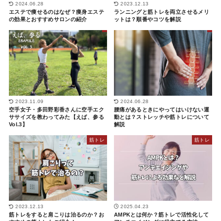
2024.06.28
2023.12.13
エステで痩せるのはなぜ？痩身エステ
ランニングと筋トレを両立させるメリ
の効果とおすすめサロンの紹介
ットは？順番やコツを解説
2023.11.09
2024.06.28
空手女子・多田野彩香さんに空手エク
腰痛があるときにやってはいけない運
ササイズを教わってみた【えば、参る
動とは？ストレッチや筋トレについて
Vol.3】
解説
筋トレ
筋トレ
2023.12.13
2025.04.23
筋トレをすると肩こりは治るのか？お
AMPKとは何か？筋トレで活性化して