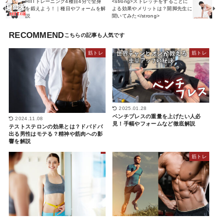
HIITトレーニング4種目4分で全身
<strong>ストレッチをすることに
を鍛えよう！｜種目やフォームを解
よる効果やメリットは？開脚先生に
説
聞いてみた</strong>
RECOMMEND
筋トレ
筋トレ
2025.01.28
ベンチプレスの重量を上げたい人必
2024.11.08
見！手幅やフォームなど徹底解説
テストステロンの効果とは？ドバドバ
出る男性はモテる？精神や筋肉への影
響を解説
筋トレ