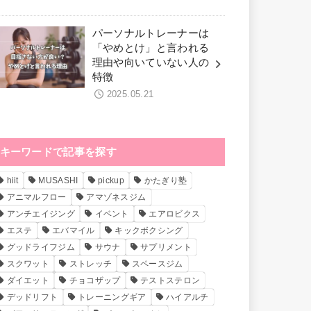
パーソナルトレーナーは
「やめとけ」と言われる
理由や向いていない人の
特徴
2025.05.21
キーワードで記事を探す
hiit
MUSASHI
pickup
かたぎり塾
アニマルフロー
アマゾネスジム
アンチエイジング
イベント
エアロビクス
エステ
エバマイル
キックボクシング
グッドライフジム
サウナ
サプリメント
スクワット
ストレッチ
スペースジム
ダイエット
チョコザップ
テストステロン
デッドリフト
トレーニングギア
ハイアルチ