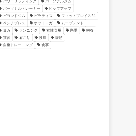
パワーリフティング
パーソナルジム
パーソナルトレーナー
ヒップアップ
ビヨンドジム
ピラティス
フィットプレイス24
ベンチプレス
ホットヨガ
ムーブメント
ヨガ
ランニング
女性専用
懸垂
栄養
猫背
肩こり
腰痛
腹筋
自重トレーニング
食事