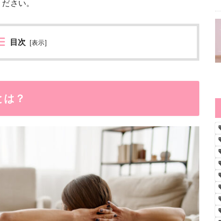
ください。
目次
[
表示
]
とは？