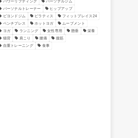
パワーリフティング
パーソナルジム
パーソナルトレーナー
ヒップアップ
ビヨンドジム
ピラティス
フィットプレイス24
ベンチプレス
ホットヨガ
ムーブメント
ヨガ
ランニング
女性専用
懸垂
栄養
猫背
肩こり
腰痛
腹筋
自重トレーニング
食事