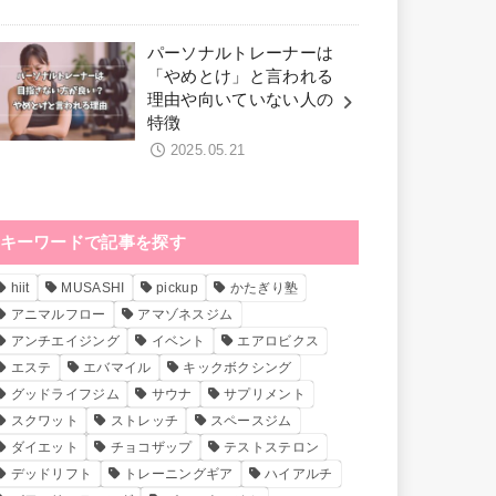
パーソナルトレーナーは
「やめとけ」と言われる
理由や向いていない人の
特徴
2025.05.21
キーワードで記事を探す
hiit
MUSASHI
pickup
かたぎり塾
アニマルフロー
アマゾネスジム
アンチエイジング
イベント
エアロビクス
エステ
エバマイル
キックボクシング
グッドライフジム
サウナ
サプリメント
スクワット
ストレッチ
スペースジム
ダイエット
チョコザップ
テストステロン
デッドリフト
トレーニングギア
ハイアルチ