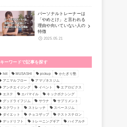
パーソナルトレーナーは
「やめとけ」と言われる
理由や向いていない人の
特徴
2025.05.21
キーワードで記事を探す
hiit
MUSASHI
pickup
かたぎり塾
アニマルフロー
アマゾネスジム
アンチエイジング
イベント
エアロビクス
エステ
エバマイル
キックボクシング
グッドライフジム
サウナ
サプリメント
スクワット
ストレッチ
スペースジム
ダイエット
チョコザップ
テストステロン
デッドリフト
トレーニングギア
ハイアルチ