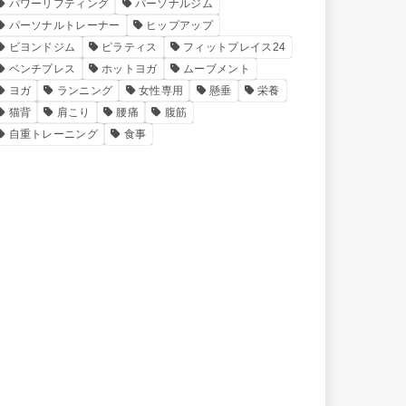
パワーリフティング
パーソナルジム
パーソナルトレーナー
ヒップアップ
ビヨンドジム
ピラティス
フィットプレイス24
ベンチプレス
ホットヨガ
ムーブメント
ヨガ
ランニング
女性専用
懸垂
栄養
猫背
肩こり
腰痛
腹筋
自重トレーニング
食事