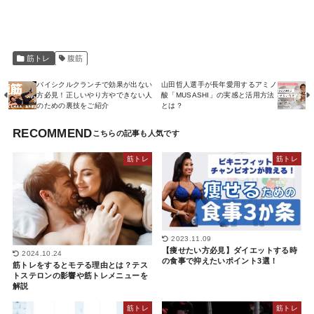
筋トレ
腹筋
バイシクルクランチで効果が出ない
山田哲人選手が長年愛用するアミノ
方必見！正しいやり方やできない人
酸「MUSASHI」の実感と活用方法
のための裏技をご紹介
とは？
RECOMMEND
筋トレ
筋トレ
2023.11.09
【痩せたい方必見】ダイエットする時
2024.10.24
の食事で抑えたいポイント3選！
筋トレをするとモテる理由とは？テス
トステロンの影響や筋トレメニューを
解説
筋トレ
筋トレ