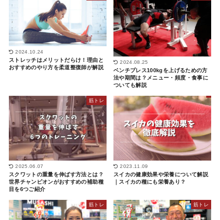
2024.10.24
ストレッチはメリットだらけ！理由と
2024.08.25
おすすめのやり方を柔道整復師が解説
ベンチプレス100kgを上げるための方
法や期間は？メニュー・頻度・食事に
ついても解説
筋トレ
2025.06.07
2023.11.09
スクワットの重量を伸ばす方法とは？
スイカの健康効果や栄養について解説
世界チャンピオンがおすすめの補助種
｜スイカの種にも栄養あり？
目を6つご紹介
筋トレ
筋トレ