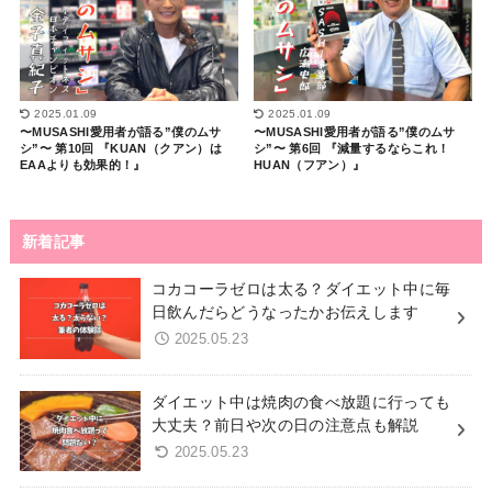
2025.01.09
2025.01.09
〜MUSASHI愛用者が語る”僕のムサ
〜MUSASHI愛用者が語る”僕のムサ
シ”〜 第10回 『KUAN（クアン）は
シ”〜 第6回 『減量するならこれ！
EAAよりも効果的！』
HUAN（フアン）』
新着記事
コカコーラゼロは太る？ダイエット中に毎
日飲んだらどうなったかお伝えします
2025.05.23
ダイエット中は焼肉の食べ放題に行っても
大丈夫？前日や次の日の注意点も解説
2025.05.23