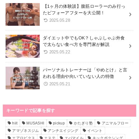
【1ヶ月の体験談】腹筋ローラーのみ行っ
たビフォーアフターを大公開！
2025.05.28
ダイエット中でもOK？しゃぶしゃぶ外食
で太らない食べ方を専門家が解説
2025.05.22
パーソナルトレーナーは「やめとけ」と言
われる理由や向いていない人の特徴
2025.05.21
キーワードで記事を探す
hiit
MUSASHI
pickup
かたぎり塾
アニマルフロー
アマゾネスジム
アンチエイジング
イベント
エアロビクス
エステ
エバマイル
キックボクシング