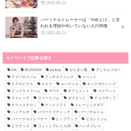
2025.05.22
パーソナルトレーナーは「やめとけ」と言
われる理由や向いていない人の特徴
2025.05.21
キーワードで記事を探す
hiit
MUSASHI
pickup
かたぎり塾
アニマルフロー
アマゾネスジム
アンチエイジング
イベント
エアロビクス
エステ
エバマイル
キックボクシング
グッドライフジム
サウナ
サプリメント
スクワット
ストレッチ
スペースジム
ダイエット
チョコザップ
テストステロン
デッドリフト
トレーニングギア
ハイアルチ
パワーリフティング
パーソナルジム
パーソナルトレーナー
ヒップアップ
ビヨンドジム
ピラティス
フィットプレイス24
ベンチプレス