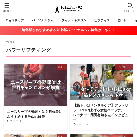
MENU
SEARCH
チョコザップ
パーソナルジム
フィットネスジム
ピラティス
筋トレ
編集部がおすすめする東京都パーソナルジム特集はこちら！
パワーリフティング
筋トレ
インタビュー
【筋トレはメンタルケア】デッドリ
フト190kg上げる女性パーソナルト
ニースリーブの効果とは？初心者に
レーナー・岡田有加さんインタビュ
おすすめする理由も解説
ー
2023.11.09
2023.11.09
筋トレ
筋トレ