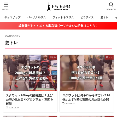
MENU
SEARCH
チョコザップ
パーソナルジム
フィットネスジム
ピラティス
筋トレ
編集部がおすすめする東京都パーソナルジム特集はこちら！
筋トレ
筋トレ
筋トレ
スクワット200kgの難易度は？上げ
スクワットは何キロからすごい？10
た時の見た目やプログラム・期間を
0kg上げた時の実際の見た目も公開
解説
2025.06.07
2025.06.07