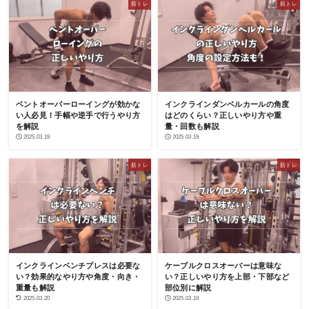
筋トレ
筋トレ
ベントオーバーローイングが効かな
インクラインダンベルカールの角度
い人必見！手幅や逆手で行うやり方
はどのくらい？正しいやり方や重
を解説
量・回数も解説
2025.03.19
2025.03.19
筋トレ
筋トレ
インクラインベンチプレスは必要な
ケーブルクロスオーバーは意味な
い？効果的なやり方や角度・向き・
い？正しいやり方を上部・下部など
重量も解説
部位別に解説
2025.03.20
2025.03.19