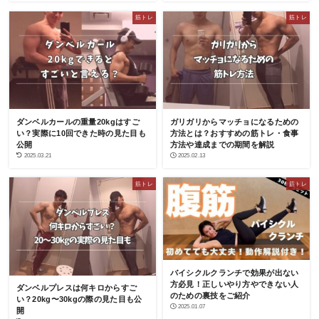
筋トレ
筋トレ
ダンベルカールの重量20kgはすご
ガリガリからマッチョになるための
い？実際に10回できた時の見た目も
方法とは？おすすめの筋トレ・食事
公開
方法や達成までの期間を解説
2025.03.21
2025.02.13
筋トレ
筋トレ
バイシクルクランチで効果が出ない
方必見！正しいやり方やできない人
ダンベルプレスは何キロからすご
のための裏技をご紹介
い？20kg〜30kgの際の見た目も公
2025.01.07
開