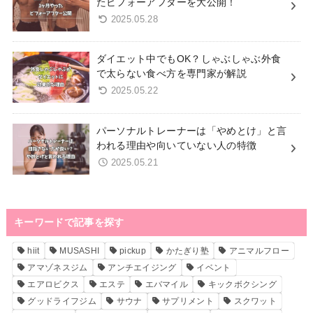
たビフォーアフターを大公開！
2025.05.28
ダイエット中でもOK？しゃぶしゃぶ外食
で太らない食べ方を専門家が解説
2025.05.22
パーソナルトレーナーは「やめとけ」と言
われる理由や向いていない人の特徴
2025.05.21
キーワードで記事を探す
hiit
MUSASHI
pickup
かたぎり塾
アニマルフロー
アマゾネスジム
アンチエイジング
イベント
エアロビクス
エステ
エバマイル
キックボクシング
グッドライフジム
サウナ
サプリメント
スクワット