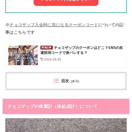
※
チョコザップ入会時に気になるクーポンコード
についての記
事はこちらです
チョコザップのクーポンはどこ？SNSの友
関連記事
達招待コードで身バレする？
2024.09.20
目次
[
表示
]
チョコザップの体重計（体組成計）について