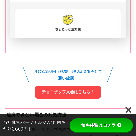
月額2,980円（税抜・税込3,278円）で
通い放題！
チョコザップ入会はこちら！
連携できない場合の対処方法
当社運営パーソナルジムは1回あ
無料体験はコチラ
たり6,660円！
このように、チョコザップのアプリと体重計は簡単に連携がで