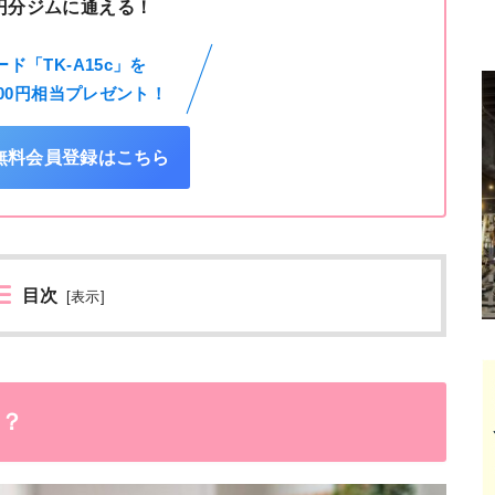
00円分ジムに通える！
ド「TK-A15c」を
000円相当プレゼント！
の無料会員登録はこちら
目次
[
表示
]
は？