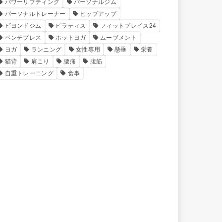
パワーリフティング
パーソナルジム
パーソナルトレーナー
ヒップアップ
ビヨンドジム
ピラティス
フィットプレイス24
ベンチプレス
ホットヨガ
ムーブメント
ヨガ
ランニング
女性専用
懸垂
栄養
猫背
肩こり
腰痛
腹筋
自重トレーニング
食事